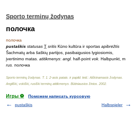
Sporto terminų žodynas
полочка
полочка
pustaškis
statusas
T
sritis
Kūno kultūra ir sportas
apibrėžtis
Šachmatų arba šaškių partijos, pasibaigusios lygiosiomis,
įvertinimo matas.
atitikmenys
:
angl.
half-point
vok.
Halbpunkt, m
rus.
полочка
Sporto terminų žodynas. T. 1. 2-asis patais. ir papild. leid.: Aiškinamasis žodynas.
Angliški, vokiški, rusiški terminų atitikmenys. Būtiniausios žinios
.
2002
.
Игры ⚽
Поможем написать курсовую
pustaškis
Halbspieler