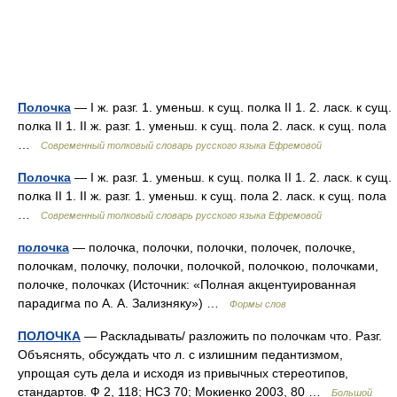
Полочка
— I ж. разг. 1. уменьш. к сущ. полка II 1. 2. ласк. к сущ.
полка II 1. II ж. разг. 1. уменьш. к сущ. пола 2. ласк. к сущ. пола
…
Современный толковый словарь русского языка Ефремовой
Полочка
— I ж. разг. 1. уменьш. к сущ. полка II 1. 2. ласк. к сущ.
полка II 1. II ж. разг. 1. уменьш. к сущ. пола 2. ласк. к сущ. пола
…
Современный толковый словарь русского языка Ефремовой
полочка
— полочка, полочки, полочки, полочек, полочке,
полочкам, полочку, полочки, полочкой, полочкою, полочками,
полочке, полочках (Источник: «Полная акцентуированная
парадигма по А. А. Зализняку») …
Формы слов
ПОЛОЧКА
— Раскладывать/ разложить по полочкам что. Разг.
Объяснять, обсуждать что л. с излишним педантизмом,
упрощая суть дела и исходя из привычных стереотипов,
стандартов. Ф 2, 118; НСЗ 70; Мокиенко 2003, 80 …
Большой